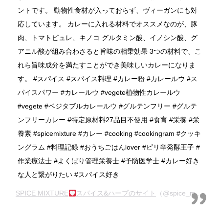
ントです。 動物性食材が入っておらず、ヴィーガンにも対
応しています。 カレーに入れる材料でオススメなのが、豚
肉、トマトピュレ、キノコ グルタミン酸、イノシン酸、グ
アニル酸が組み合わさると旨味の相乗効果 3つの材料で、こ
れら旨味成分を満たすことができ美味しいカレーになりま
す。 #スパイス #スパイス料理 #カレー粉 #カレールウ #ス
パイスパワー #カレールウ #vegete植物性カレールウ
#vegete #ベジタブルカレールウ #グルテンフリー #グルテ
ンフリーカレー #特定原材料27品目不使用 #食育 #栄養 #栄
養素 #spicemixture #カレー #cooking #cookingram #クッキ
ングラム #料理記録 #おうちごはんlover #ピリ辛発酵王子 #
作業療法士 #よくばり管理栄養士 #予防医学士 #カレー好き
な人と繋がりたい #スパイス好き
SPICE MIXTURE
スパイス&ハーブのサイト
（@spice_mixture）がシェアした投稿 –