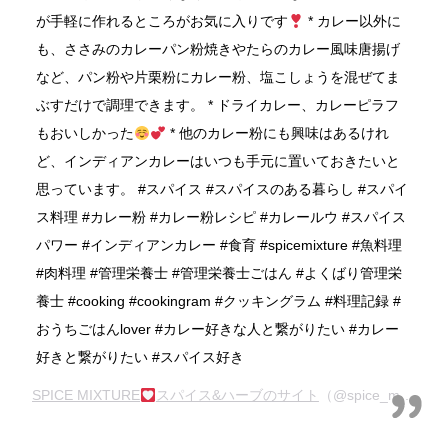
が手軽に作れるところがお気に入りです
* カレー以外に
も、ささみのカレーパン粉焼きやたらのカレー風味唐揚げ
など、パン粉や片栗粉にカレー粉、塩こしょうを混ぜてま
ぶすだけで調理できます。 * ドライカレー、カレーピラフ
もおいしかった
* 他のカレー粉にも興味はあるけれ
ど、インディアンカレーはいつも手元に置いておきたいと
思っています。 #スパイス #スパイスのある暮らし #スパイ
ス料理 #カレー粉 #カレー粉レシピ #カレールウ #スパイス
パワー #インディアンカレー #食育 #spicemixture #魚料理
#肉料理 #管理栄養士 #管理栄養士ごはん #よくばり管理栄
養士 #cooking #cookingram #クッキングラム #料理記録 #
おうちごはんlover #カレー好きな人と繋がりたい #カレー
好きと繋がりたい #スパイス好き
SPICE MIXTURE
スパイス&ハーブのサイト
（@spice_mixture）がシェアした投稿 –