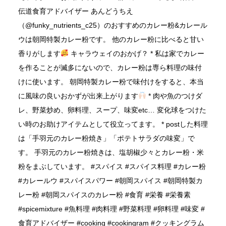
伝道食育アドバイザー あんどうちえ
（@funky_nutrients_c25）のおすすめのカレー粉&カレール
ウは朝岡特製カレー粉です。 他のカレー粉に比べると甘い
香りがします
キャラウェイのおかげ？ * 私は家でカレー
を作ることが滅多にないので、カレー粉は専ら料理の味付
けに使います。 朝岡特製カレー粉で味付けをすると、本当
に風味の良いおかずが出来上がります
* 肉や魚のつけダ
レ、野菜炒め、卵料理、スープ、味変etc… 変化球をつけた
い時のお助けアイテムとして役立ってます。 * postした料理
は「手羽元のカレー粉焼き」「ポテトサラダの味変」で
す。 手羽元のカレー粉焼きは、塩胡椒少々とカレー粉・米
粉をまぶしています。 #スパイス #スパイス料理 #カレー粉
#カレールウ #スパイスパワー #朝岡スパイス #朝岡特製カ
レー粉 #朝岡スパイスのカレー粉 #食育 #栄養 #栄養素
#spicemixture #魚料理 #肉料理 #野菜料理 #卵料理 #味変 #
食育アドバイザー #cooking #cookingram #クッキングラム