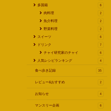
多国籍
6
肉料理
2
魚介料理
2
野菜料理
2
スイーツ
6
ドリンク
7
チャイ研究家のチャイ
6
人気レシピランキング
4
食べ歩き記録
35
レビュー&おすすめ
2
お知らせ
4
マンスリー企画
6