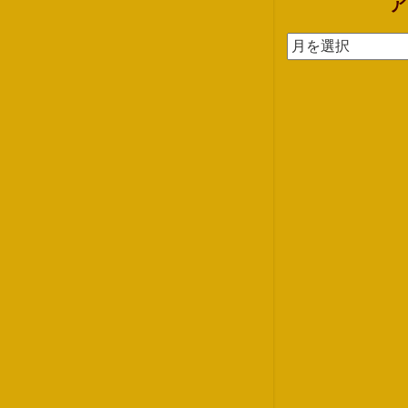
ア
ア
ー
カ
イ
ブ