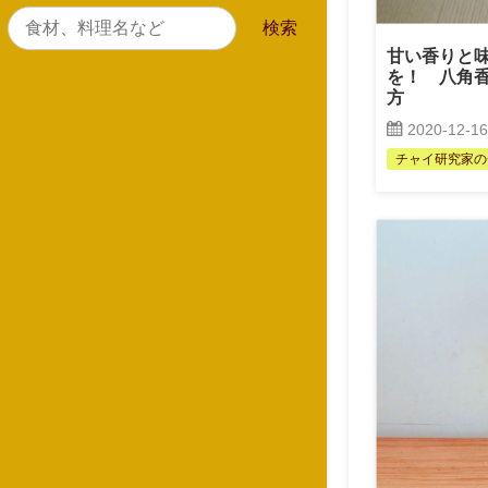
甘い香りと
を！ 八角
方
2020-12-16
チャイ研究家の