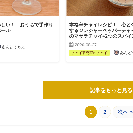
いしい！ おうちで手作り
本格辛チャイレシピ！ 心と
エール
するジンジャーペッパーチャ
のマサラチャイ+2つのスパイ
2020-08-27
あんどうちえ
あんど
チャイ研究家のチャイ
記事をもっと見る
1
2
次へ »