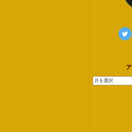
ア
ア
ー
カ
イ
ブ