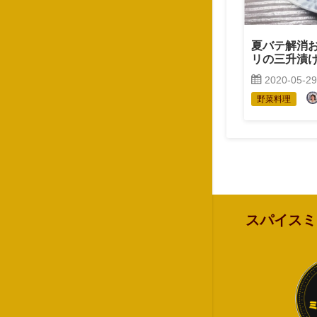
夏バテ解消
リの三升漬
2020-05-29
野菜料理
スパイスミ