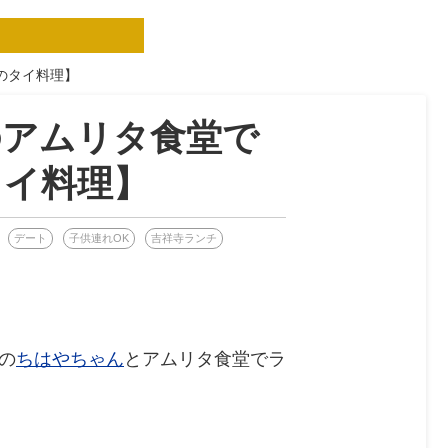
のタイ料理】
のアムリタ食堂で
タイ料理】
デート
子供連れOK
吉祥寺ランチ
の
ちはやちゃん
とアムリタ食堂でラ