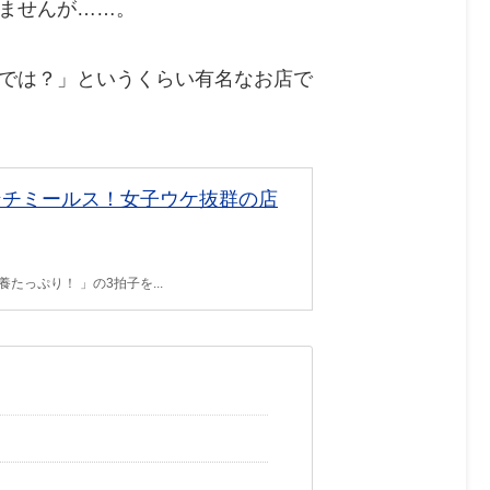
ませんが……。
では？」というくらい有名なお店で
ンチミールス！女子ウケ抜群の店
たっぷり！ 」の3拍子を...
］