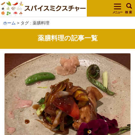
メニュー
検 索
ホーム
タグ : 薬膳料理
薬膳料理の記事一覧