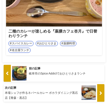
二種のカレーが楽しめる『薬膳カフェ杏月』で日替
わりランチ
スパイスカレー
おひとりさま
薬膳料理
名古屋ランチ
前の記事
岐阜市のSpice Addictでおひとりさまランチ
次の記事
本場シェフが作るネパールカレー ポカラダイニング黒石
店【青森・黒石】