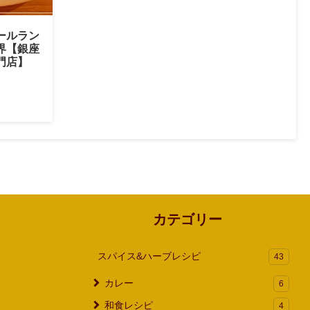
ールラン
界【銀座
門店】
カテゴリー
スパイス&ハーブレシピ
43
カレー
6
和食レシピ
4