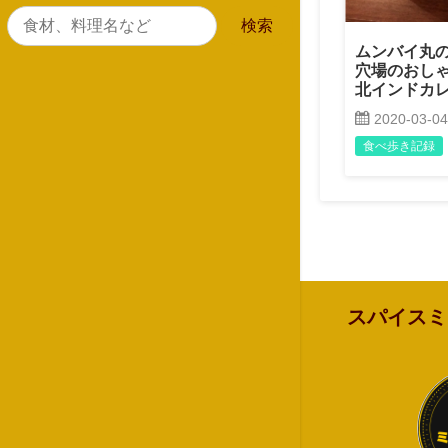
ムンバイ丸の
穴場のおし
北インドカ
2020-03-04
食べ歩き記録
スパイスミ