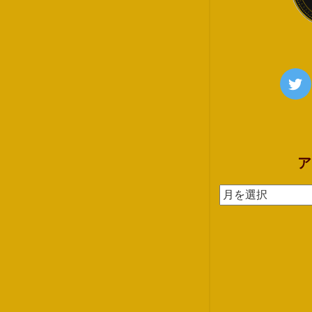
ア
ア
ー
カ
イ
ブ