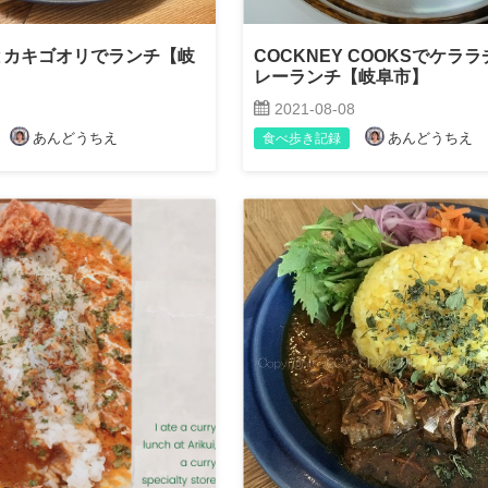
とカキゴオリでランチ【岐
COCKNEY COOKSでケラ
レーランチ【岐阜市】
2021-08-08
あんどうちえ
あんどうちえ
食べ歩き記録