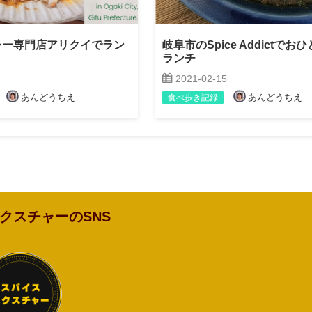
レー専門店アリクイでラン
岐阜市のSpice Addictでお
ランチ
2021-02-15
あんどうちえ
あんどうちえ
食べ歩き記録
クスチャーのSNS