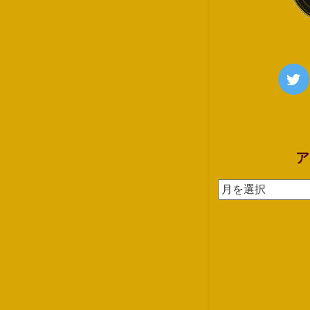
ア
ア
ー
カ
イ
ブ